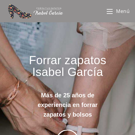
Menú
Forrar zapatos
Isabel García
Más de 25 años de
experiencia en forrar
zapatos y bolsos