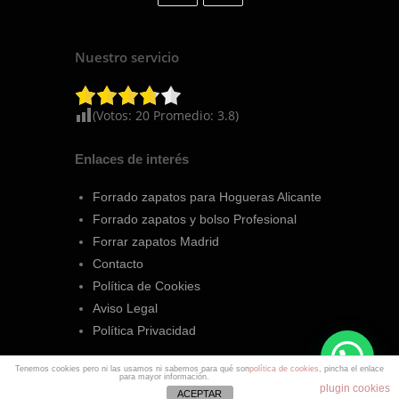
Nuestro servicio
(Votos:
20
Promedio:
3.8
)
Enlaces de interés
Forrado zapatos para Hogueras Alicante
Forrado zapatos y bolso Profesional
Forrar zapatos Madrid
Contacto
Política de Cookies
Aviso Legal
Política Privacidad
Tenemos cookies pero ni las usamos ni sabemos para qué son
política de cookies
, pincha el enlace
para mayor información.
plugin cookies
ACEPTAR