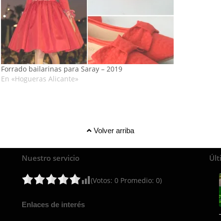
Forrado bailarinas para Saray – 2019
En «Hogueras Alicante»
Volver arriba
Nuestro servicio
Últ
(Votos:
0
Promedio:
0
)
Enlaces de interés