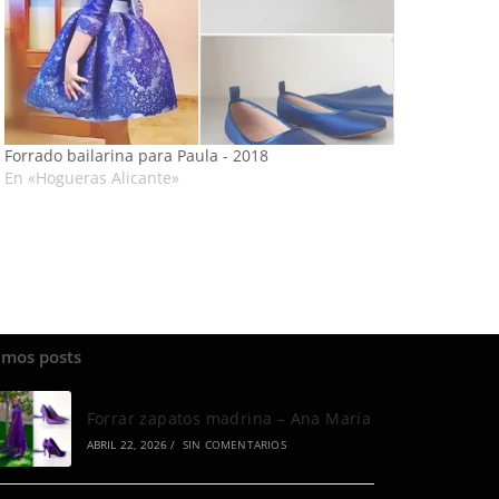
Forrado bailarina para Paula - 2018
En «Hogueras Alicante»
imos posts
Forrar zapatos madrina – Ana María
ABRIL 22, 2026
/
SIN COMENTARIOS