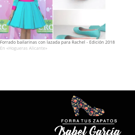
Forrado bailarinas con lazada para Rachel - Edición 2018
En «Hogueras Alicante»