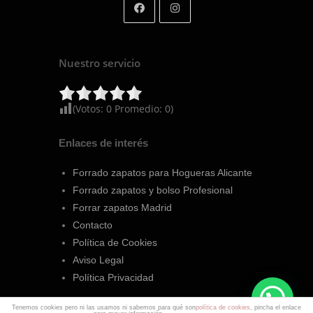
Nuestro servicio
(Votos:
0
Promedio:
0
)
Enlaces de interés
Forrado zapatos para Hogueras Alicante
Forrado zapatos y bolso Profesional
Forrar zapatos Madrid
Contacto
Política de Cookies
Aviso Legal
Política Privacidad
Tenemos cookies pero ni las usamos ni sabemos para qué son
política de cookies
, pincha el enlace