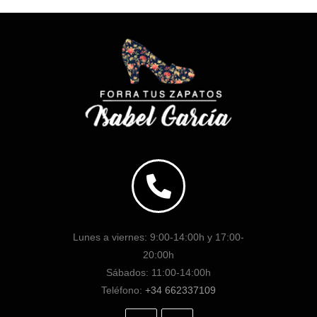
Lunes a viernes: 9:00-14:00h y 17:00-
20:00h
Sábados: 11:00-14:00h
Teléfono:
+34 662337109