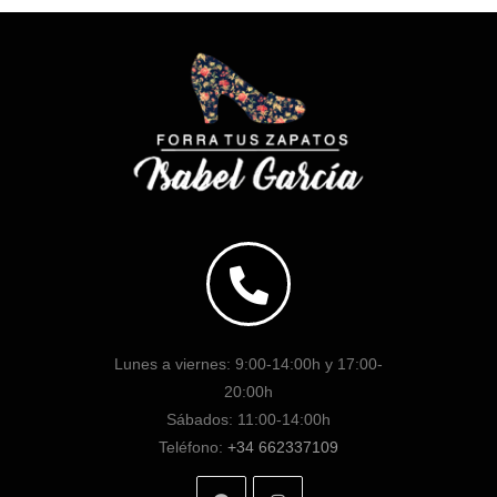
Lunes a viernes: 9:00-14:00h y 17:00-
20:00h
Sábados: 11:00-14:00h
Teléfono:
+34 662337109