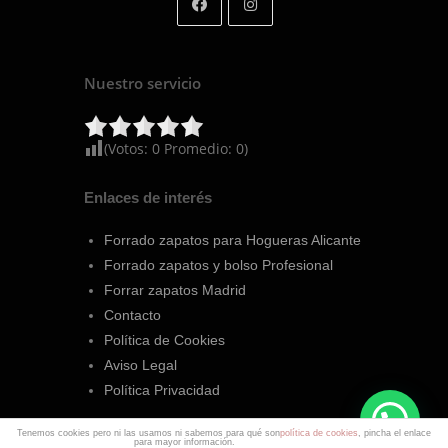
Nuestro servicio
(Votos:
0
Promedio:
0
)
Enlaces de interés
Forrado zapatos para Hogueras Alicante
Forrado zapatos y bolso Profesional
Forrar zapatos Madrid
Contacto
Política de Cookies
Aviso Legal
Política Privacidad
Tenemos cookies pero ni las usamos ni sabemos para qué son
política de cookies
, pincha el enlace
para mayor información.